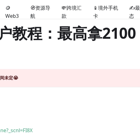
🪙
🧭资源导
💸跨境汇
📱境外手机
✍️
Web3
航
款
卡
态
户教程：最高拿2100
间未定😭
ne?_scnl=FI8X