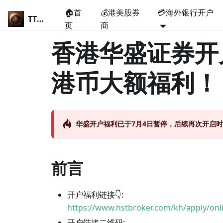
🏠首
💰港美股券
💳海外银行开户
TT说卡
页
商
香港华盛证券开
港币大额福利！
华盛开户福利已于7月4日暂停，后续再次开启时
前言
开户福利链接👇:
https://www.hstbroker.com/kh/apply/onli
开户链接二维码: