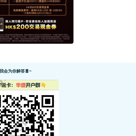
我会为你解答🧧~