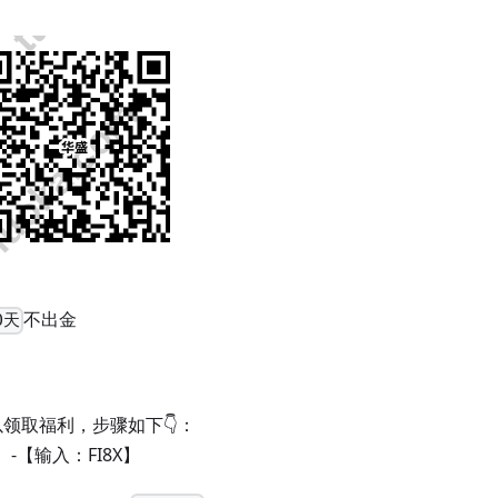
不出金
0天
领取福利，步骤如下👇：
-【输入：FI8X】