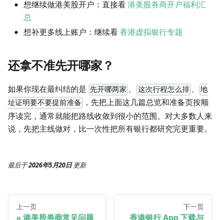
想继续做港美股开户：直接看
港美股券商开户福利汇
总
想补更多线上账户：继续看
香港虚拟银行专题
还拿不准先开哪家？
如果你现在最纠结的是
、
、
先开哪两家
这次行程怎么排
地
，先把上面这几篇总览和准备页按顺
址证明要不要提前准备
序读完，通常就能把路线收敛到很小的范围。对大多数人来
说，先把主线做对，比一次性把所有银行都研究完更重要。
最后
于
2026年5月20日
更新
上一页
下一页
港美股券商常见问题
香港银行 App 下载与