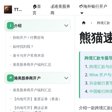
🏠首
💰港美股券
💳海外银行开户
TT说卡
页
商
跨境汇款
介绍
熊猫
协助开户 / 付费咨询
如何找到我？
港卡与开户常用术语
跨境汇款专题
港美股券商开户福利汇总
跨境汇款与
Wise 开户
港美股券商开户
兴业银行寰
港美股券商开户福利汇总
中国银行跨
【内地可开】复星证券（香港）
介绍一款跨境汇款
【内地可开】腾达证券