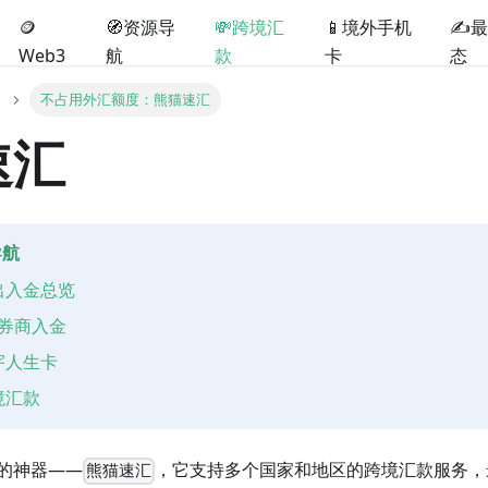
🪙
🧭资源导
💸跨境汇
📱境外手机
✍️
Web3
航
款
卡
态
不占用外汇额度：熊猫速汇
速汇
导航
出入金总览
与券商入金
宇人生卡
境汇款
的神器——
，它支持多个国家和地区的跨境汇款服务，
熊猫速汇