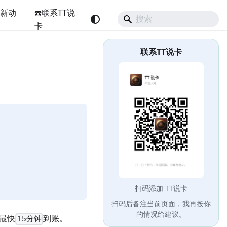
最新动
☎️联系TT说
卡
联系TT说卡
扫码添加 TT说卡
扫码后备注当前页面，我再按你
的情况给建议。
最快
到账。
15分钟