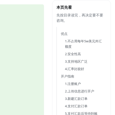
本页先看
先按目录读完，再决定要不要
咨询。
优点
1.不占用每年5w美元外汇
额度
2.安全性高
3.支持地区广泛
4.汇率比较好
开户指南
1.注册账户
2.上传信息进行开户
3.新建汇款订单
4.支付汇款订单
5.支付汇款后等待到账