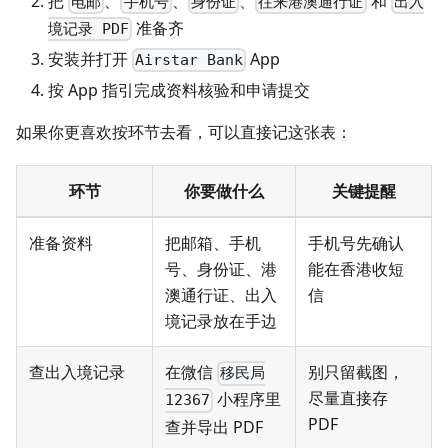
把
、
、
、
和
电邮
手机号
身份证
往来港澳通行证
出入
准备齐
境记录 PDF
安装并打开
App
Airstar Bank
按 App 指引完成资料核验和申请提交
如果你更喜欢按环节去看，可以直接记这张表：
环节
你要做什么
关键提醒
准备资料
把邮箱、手机
手机号先确认
号、身份证、港
能在香港收短
澳通行证、出入
信
境记录放在手边
查出入境记录
在微信
别只留截图，
移民局
尽量直接存
小程序里
12367
PDF
查并导出 PDF