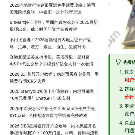
2026内地建行转建银亚洲免手续费攻略：港币
美元跨境直联，中银汇丰之外的新渠道
BitMart停止运营，里面的钱怎么办？2026最新
提现出金、截止时间与资产转移教程
不用飞香港！2026香港银行内地见证开户攻
略：汇丰、渣打、东亚、恒生、星展对比
香港复星证券支持港股、美股碎股：星财富
先看
4.6.0+怎么交易？手续费和适合人群一次看清
这次
2026 BIT美股开户教程：稳定币买真实美股、手
用户
续费与“无CRS”边界
选择
2026 Starryblu实体卡申请教程：内地可邮寄，
分行
10美元费用与ChatGPT订阅实测
申请
2026年币安怎么注册入金？Binance开户注册、
账户
KYC认证、4种充值方式与手续费完整教程
真正
2026 DBS星展银行开户全攻略｜内地见证开香
用通
港/新加坡账户：100万门槛、材料、费用与流程