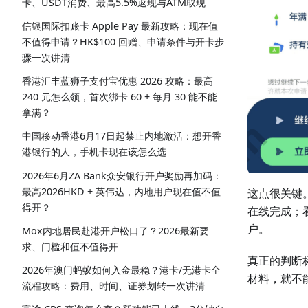
卡、USDT消费、最高5.5%返现与ATM取现
信银国际扣账卡 Apple Pay 最新攻略：现在值
不值得申请？HK$100 回赠、申请条件与开卡步
骤一次讲清
香港汇丰蓝狮子支付宝优惠 2026 攻略：最高
240 元怎么领，首次绑卡 60 + 每月 30 能不能
拿满？
中国移动香港6月17日起禁止内地激活：想开香
港银行的人，手机卡现在该怎么选
2026年6月ZA Bank众安银行开户奖励再加码：
最高2026HKD + 英伟达，内地用户现在值不值
这点很关键
得开？
在线完成；
户。
Mox内地居民赴港开户松口了？2026最新要
求、门槛和值不值得开
真正的判断
2026年澳门蚂蚁如何入金最稳？港卡/无港卡全
材料，就不
流程攻略：费用、时间、证券划转一次讲清