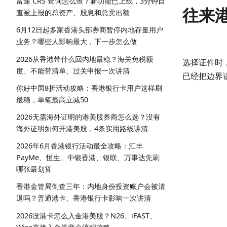
富途 CRS 查询怎么查？新功能已上线，3分钟自
往来
查被上报的总资产、股息和总卖出额
6月12日起多家香港头部券商暂停内地存量用户
业务？哪些人影响最大，下一步怎么做
2026从香港带什么回内地最稳？海关免税额
选择证件时
度、不能带清单、过关申报一次讲清
已经把边界
你好中国8折活动攻略：香港银行卡用户这样刷
最稳，单笔最高立减50
2026无需海外证明的港美股券商怎么选？没有
海外证明如何开港美股，4条实用路线讲清
2026年6月香港银行活动最全攻略：汇丰
PayMe、恒生、中银香港、银联、万事达先刷
哪张最划算
香港金管局倒查三年：内地身份投资账户会被清
退吗？普通港卡、香港银行卡影响一次讲清
2026没港卡怎么入金港美股？N26、iFAST、