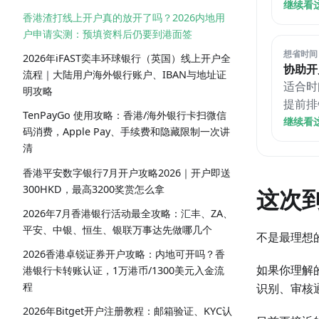
继续看
香港渣打线上开户真的放开了吗？2026内地用
户申请实测：预填资料后仍要到港面签
想省时间
2026年iFAST奕丰环球银行（英国）线上开户全
协助开
流程｜大陆用户海外银行账户、IBAN与地址证
适合时
明攻略
提前排
TenPayGo 使用攻略：香港/海外银行卡扫微信
继续看
码消费，Apple Pay、手续费和隐藏限制一次讲
清
香港平安数字银行7月开户攻略2026｜开户即送
300HKD，最高3200奖赏怎么拿
这次
2026年7月香港银行活动最全攻略：汇丰、ZA、
平安、中银、恒生、银联万事达先做哪几个
不是最理想
2026香港卓锐证券开户攻略：内地可开吗？香
如果你理解
港银行卡转账认证，1万港币/1300美元入金流
程
识别、审核
2026年Bitget开户注册教程：邮箱验证、KYC认