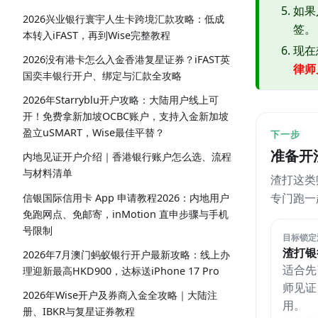
如果
2026兴业银行寰宇人生卡跨境汇款攻略：低成
签。
本转入iFAST，再到Wise完整教程
现在
2026没有港卡怎么入金香港复星证券？iFAST英
律师
国奕丰银行开户、绑定与汇款全攻略
2026年Starryblu开户攻略：大陆用户线上可
开！免费拿新加坡OCBC账户，支持入金新加坡
盈立uSMART，Wise最佳平替？
下一步
准备开
内地见证开户介绍｜香港银行账户怎么选、流程
与材料清单
渣打这类
专门跑一
信银国际信用卡 App 申请教程2026：内地用户
免跑网点、免邮寄，inMotion 直申步骤与手机
号限制
目标锁定
渣打银
2026年7月澳门蚂蚁银行开户最新攻略：线上办
适合先
理迎新最高HKD900，达标送iPhone 17 Pro
师见证
2026年Wise开户及券商入金全攻略｜大陆注
用。
册、IBKR与复星证券教程