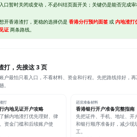
入口暂时关闭或变动，不必纠结页面开关；关键仍是能否完成审
想开香港渣打，更稳的选择仍是
香港分行预约面签
或
内地渣打优
见证
两条路线。
渣打，先接这 3 页
账户最怕只看入口，不看材料、资金和行程。先把路线排好，再
趟。
渣打
还没准备材料
行内地见证开户攻略
香港银行开户准备完整指南
了解内地渣打优先理财、律
先把证件、手机、地址、开
、资金门槛和后续账户使
和银行顺序准备好，减少现
工。