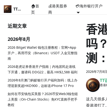
🏠首
💰港美股券
💳海外银行开户
TT说卡
页
商
香
近期文章
吗？
2026年8月
2026 Bitget Wallet 钱包注册教程：官网+App
测
开户，再用币安（Binance）USDT 入金完整指
南
2026老虎证券香港开户指南｜内地居民赴港线
2026年7月8
下开通，邀请码 DDG22，最高 HK$2,588 福利
TT
2026年8月澳门蚂蚁银行开户福利加码：线上办
香港
理迎新奖超HKD900，达标送iPhone 17 Pro
如何在币安钱包买美股？2026币安Web3钱包链
这几天很多
上美股（On-Chain Stocks）免KYC直购手把手
教程
香港渣打了