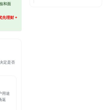
核和面
先理财 +
决定是否
户用途
场返