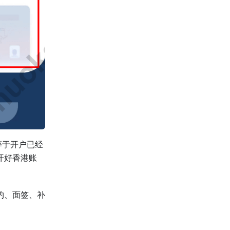
等于开户已经
开好香港账
约、面签、补