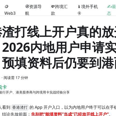
🪙
🧭资源导
💸跨境汇
📱境外手机
✍️
Web3
航
款
卡
态
港渣打线上开户真的放
2026内地用户申请
：预填资料后仍要到港
日
·
阅读需 17 分钟
说卡
银行开户、港美股券商与跨境用卡实战经验分享
人看到
的 App 开户入口，以为内地用户终于可以在手
香港渣打
。结论先放前面：
先别把“能填资料”当成“已经放开线上开户”
。