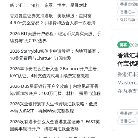
香港虚拟
略：汇丰、渣打、东亚、恒生、星展对比
赠、最后
香港汇丰
费的顺序
香港复星证券支持港股、美股碎股：星财富
银联活动
4.6.0+怎么交易？手续费和适合人群一次看清
Bank、
行、香港
2026 BIT美股开户教程：稳定币买真实美股、手
行、香港
续费与“无CRS”边界
TT说卡
20
博客
国际、工
2026 Starryblu实体卡申请教程：内地可邮寄，
香港汇
生、中银
10美元费用与ChatGPT订阅实测
付宝优惠
亚洲、银
2026年币安怎么注册入金？Binance开户注册、
略：最高
重点活动
香港汇丰
KYC认证、4种充值方式与手续费完整教程
怎么领
Master
60 + 
2026 DBS星展银行开户全攻略｜内地见证开香
在内地支
港/新加坡账户：100万门槛、材料、费用与流程
能拿满
这档 20
2026兴业银行寰宇人生卡跨境汇款攻略：低成
心就是首次
本转入iFAST，再到Wise完整教程
香港银行
优惠券 + 
香港汇丰
2026没有港卡怎么入金香港复星证券？iFAST英
时折扣，
国奕丰银行开户、绑定与汇款全攻略
多可做到 