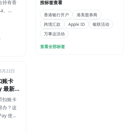
合持有香
按标签查看
隐藏限制
sa、
香港银行开户
港美股券商
rd、AE、
跨境汇款
Apple ID
银联活动
s、
万事达活动
 等银行卡的
信收款码
查看全部标签
整理
站内更新
 可用场
ay 路
年6月22日
、200
扣账卡
续费、超
ay 最新
 3% 收
在值不值
合码、银
币扣账卡
K$100
卡失败和
得办？这
请条件与
识别等隐
Pay 使用
一次讲清
什么、
月 15 日至