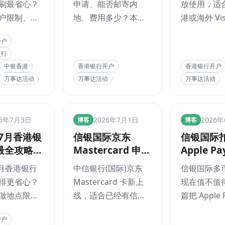
刷最省心？
申请、能否邮寄内
放使用，适
银联万事达
ChatGPT订阅实
手续费和
户限制、活
地、费用多少？本文
港或海外 Vi
作业顺序
测
一次讲清
低门槛立减
按App实操页面讲清
Masterca
开户
赠顺序，深
注册、选实体卡或虚
JCB、Diner
银行
安银行、澳
拟卡、确认地址、香
Discover
中银香港
香港银行开户
香港银行开户
香港平安、
港FPS充值、查看卡号
用户测试微
万事达活动
万事达活动
万事达活动
银国际、工
和订阅ChatGPT的完
消费。本文
香港银行
香港银行
恒生、中银
整流程，并说明资
TenPayGo
银亚洲、
格、费用与支付成功
景、Apple P
TT说卡
TT说卡
26年7月3日
2026年7月1日
2026
博客
博客
yHK、银联及万
率。
线、外卡绑卡
年7月香港银
信银国际京东
信银国际
最新活动规则
元以内免手
最全攻略：
Mastercard 申请
Apple P
节。
过 200 元按
ZA、平
攻略：HK$1,800
攻略：现
费，以及聚
7月香港银行
中信银行(国际)京东
信银国际多
银、恒生、
迎新、JD最高10%
得申请？H
联国际、绑
排更省心？
Mastercard 卡新上
现在值不值
事达先做哪
回赠，香港用户值
回赠、申
信用卡回赠
做地点限制
线，适合已经有信银
篇把 Apple 
不值得办？
开卡步骤
藏限制。
登记主力活
国际账户、会在 JD
前该先确认
开户
低门槛回
App、JD Mall香港或
2026 年 6 