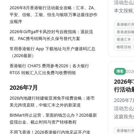
活动怎么
恒生与
2026年8月香港银行活动最全攻略：汇丰、ZA、
本文按账
最佳抄
平安、信银、工银、恒生与银联万事达最佳抄作
动报名、
业顺序
香港银行
与大额回
2026年Giffgaff卡风控封号自救指南：退款流
香港虚拟
度梳理众
程、PAC携号转网与长久保号替代方案
香港汇丰
门蚂蚁、
银联活动
常用香港银行 App 下载地址与开户邀请码汇总
汇丰、信
（2026最新）
银亚洲、
香港银行 CHATS 费用参考2026｜各大银行
香港、建
TT说卡
20
博客
RTGS 转账汇入汇出免费与收费明细
Alipa
2026
事达8月
2026年7月
行活动
与套利细
汇丰、
2026内地建行转建银亚洲免手续费攻略：港币
2026年
安、中
美元跨境直联，中银汇丰之外的新渠道
活动怎么
银联万
BitMart停止运营，里面的钱怎么办？2026最新
这篇按先
几个
提现出金、截止时间与资产转移教程
账户、先
香港银行
动、再拿
不用飞香港！2026香港银行内地见证开户攻