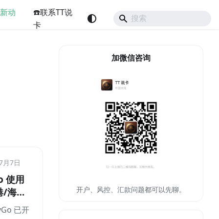
最新动
☎️联系TT说
卡
加微信咨询
香港银行
年7月7日
o 使用
开户、风控、汇款问题都可以先聊。
/海外
微信码消
yGo 已开
 Pay、