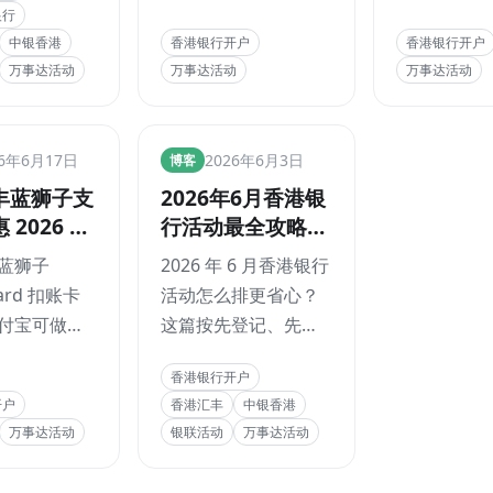
银行
补有门槛消
佳宝消费的香港用
8 月 31 日的
中银香港
香港银行开户
香港银行开户
，把ZA
户。本文整理
外币签账回赠
万事达活动
万事达活动
万事达活动
澳门蚂蚁银
HK$1,800 限时迎新、
现金回赠、1
香港银行
香港银行
平安数字银
JD 最高 10% 回赠、
直接扣账、1.
汇丰、信银
CNY 220 绑卡礼、每
币兑换费用
TT说卡
26年6月17日
2026年6月3日
博客
银亚洲、恒
月 18 日 95 折券、
及 inMoti
丰蓝狮子支
2026年6月香港银
香港、建银
1.95% 外币交易费
径一次讲清
 2026 攻
行活动最全攻略：
联和万事达
用、申请资格和
 240 元
汇丰PayMe、恒
一次理清。
inMotion 申请步骤。
蓝狮子
2026 年 6 月香港银行
，首次绑卡
生、中银香港、银
card 扣账卡
活动怎么排更省心？
每月 30 能不
联、万事达先刷哪
付宝可做的
这篇按先登记、先低
？
张最划算
26 活动，核
门槛、再主力回赠、
香港银行开户
绑卡 60 元
最后补位账户的顺
开户
香港汇丰
中银香港
每月 30 元即
序，把汇丰 PayMe、
万事达活动
银联活动
万事达活动
推广期内最
恒生、中银香港、信
240 元。这
银国际、工银亚洲、