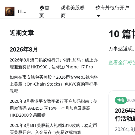
🏠首
💰港美股券
💳海外银行开户
TT说卡
页
商
10 
近期文章
2026年8月
万事达返现
2026年8月澳门蚂蚁银行开户福利加码：线上办
查看全部标
理迎新奖超HKD900，达标送iPhone 17 Pro
如何在币安钱包买美股？2026币安Web3钱包链
上美股（On-Chain Stocks）免KYC直购手把手
教程
TT说卡
20
博客
2026年8月香港平安数字银行开户加码指南：使
用邀请码 9ABI5D 享16%一个月加息及最高
2026
HKD2000交易回赠
行活动
汇丰、
2026年8月BIT美股新人礼领$310攻略：稳定币
2026年
买美股开户、入金留存与交易达标精算
安、信