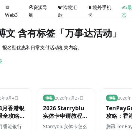
🪙
🧭资源导
💸跨境汇
📱境外手机
✍️
Web3
航
款
卡
态
篇博文 含有标签「万事达活动」
、报名型优惠和日常支付活动相关内容。
签
香港银行
站内更新
TT说卡
TT说卡
26年8月4日
2026年7月27日
2026
博客
博客
年8月香港银
2026 Starryblu
TenPayG
最全攻略：
实体卡申请教程：
攻略：香港
ZA、平
内地可邮寄，10美
银行卡扫
8月香港银行
Starryblu实体卡怎么
腾讯 TenPa
银、工银、
元费用与
费，Apple